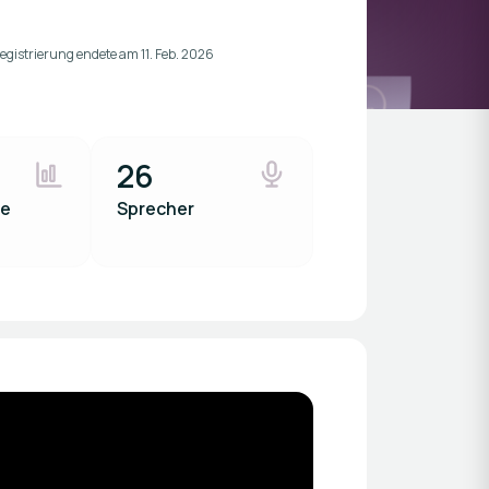
egistrierung endete am
11. Feb. 2026
26
he
Sprecher