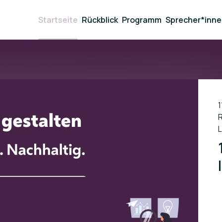
Startseite
Rückblick
Programm
Sprecher*inn
1
R
L